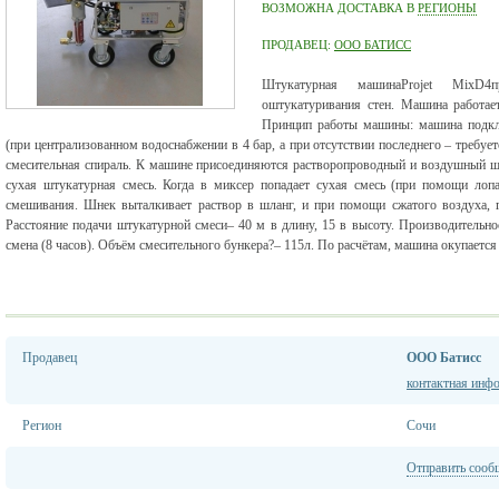
ВОЗМОЖНА ДОСТАВКА В
РЕГИОНЫ
ПРОДАВЕЦ:
ООО БАТИСС
Штукатурная машина
Projet MixD
4
оштукатуривания стен. Машина работае
Принцип работы машины: машина подклю
(при централизованном водоснабжении в 4 бар, а при отсутствии последнего – требуе
смесительная спираль. К машине присоединяются растворопроводный и воздушный ш
сухая штукатурная смесь. Когда в миксер попадает сухая смесь (при помощи лопа
смешивания. Шнек выталкивает раствор в шланг, и при помощи сжатого воздуха, го
Расстояние подачи штукатурной смеси– 40 м в длину, 15 в высоту. Производительнос
смена (8 часов). Объём смесительного бункера?– 115л. По расчётам, машина окупается з
Продавец
ООО Батисс
контактная инф
Регион
Сочи
Отправить сооб