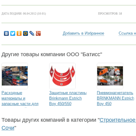
ДАТА ПОДАЧИ: 06.04.2012 (10:01)
ПРОСМОТРОВ: 58
Добавить в Избранное
Ссылка н
Другие товары компании ООО "Батисс"
Расходные
Защитные пластины
Пневмонагнетатель
материалы и
Brinkmann Estrich
BRINKMANN Estrich
запасные части для
Boy 450/550
Boy 450
строительной
техники BRINKMANN
Товары других компаний в категории "
Строительное
и Putzmeister для
пневмонагнетателей
Сочи
"
Estrich Boy