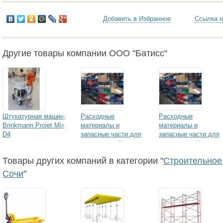
Добавить в Избранное
Ссылка н
Другие товары компании ООО "Батисс"
Штукатурная машина
Расходные
Расходные
Brinkmann Projet Mix
материалы и
материалы и
D4
запасные части для
запасные части для
строительной
строительной
техники BRINKMANN
техники BR
Товары других компаний в категории "
Строительное
Putzmeister
Сочи
"