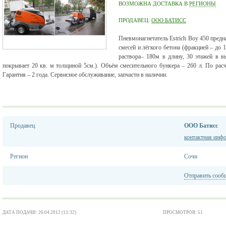
ВОЗМОЖНА ДОСТАВКА В
РЕГИОНЫ
ПРОДАВЕЦ:
ООО БАТИСС
Пневмонагнетатель
Estrich Boy
450 предн
смесей и лёгкого бетона (фракцией – до 
раствора– 180м в длину, 30 этажей в вы
покрывает 20 кв. м толщиной 5см.). Объём смесительного бункера – 260 л. По расч
Гарантия – 2 года. Сервисное обслуживание, запчасти в наличии.
Продавец
ООО Батисс
контактная инф
Регион
Сочи
Отправить сооб
ДАТА ПОДАЧИ: 26.04.2012 (13:32)
ПРОСМОТРОВ: 51