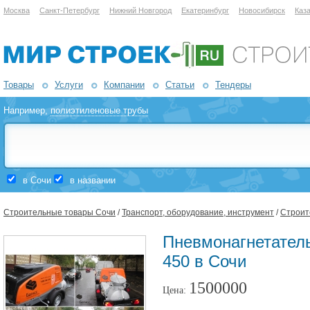
Москва
Санкт-Петербург
Нижний Новгород
Екатеринбург
Новосибирск
Каз
Товары
Услуги
Компании
Статьи
Тендеры
Например,
полиэтиленовые трубы
в Сочи
в названии
Строительные товары Сочи
/
Транспорт, оборудование, инструмент
/
Строит
Пневмонагнетатель
450 в Сочи
1500000
Цена: