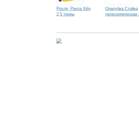
Рохля, Рокла Xilin
Опалубка Стойка
2,5 тонны
телескопическая 
Помощь
Условия использования