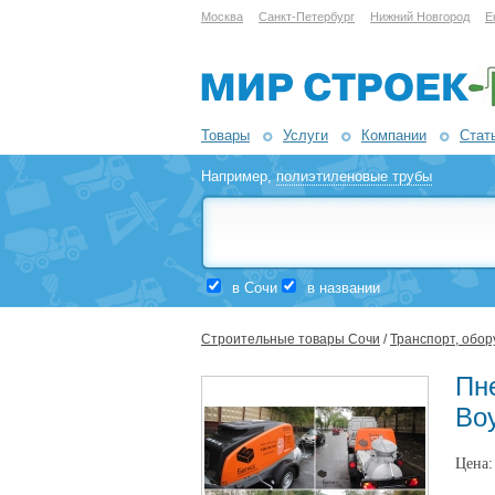
Москва
Санкт-Петербург
Нижний Новгород
Е
Товары
Услуги
Компании
Стат
Например,
полиэтиленовые трубы
в Сочи
в названии
Строительные товары Сочи
/
Транспорт, обор
Пн
Bo
Цена