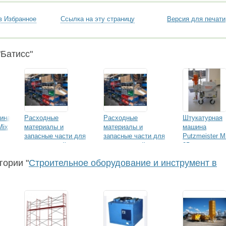
в Избранное
Ссылка на эту страницу
Версия для печати
Батисс"
ина
Расходные
Расходные
Штукатурная
Mix
материалы и
материалы и
машина
запасные части для
запасные части для
Putzmeister 
строительной
строительной
25
техники BRINKMANN
техники BR
гории "
Строительное оборудование и инструмент в
Putzmeister