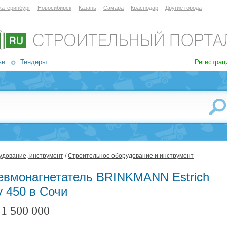
катеринбург
Новосибирск
Казань
Самара
Краснодар
Другие города
ьи
Тендеры
Регистрац
удование, инструмент
/
Строительное оборудование и инструмент
евмонагнетатель BRINKMANN Estrich
y 450 в Сочи
1 500 000
: