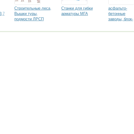
Строительные леса,
Станки для гибки
асфальто-
3,7
Вышки туры,
арматуры МГА
бетонные
подмости ЛРСП
заводы, блок-
линии, бетон
заводы Fibo
Intercon
Политика конфиденциальности
Карта сайта