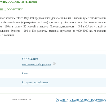
ОЖНА ДОСТАВКА В
РЕГИОНЫ
АВЕЦ:
ООО БАТИСС
нагнетатель
Estrich Boy
450 предназначен для смешивания и подачи цементно-песчаны
 и лёгкого бетона (фракцией – до 16мм) для полусухой стяжки пола. Расстояние подач
ра– 180м в длину, 30 этажей в высоту. Производительность – 3,8 куб./час. (1 куб. 
ельного бункера – 260 л. По расчётам, машина окупается за 4000-8000 кв. м стяжки
и в наличии.
ООО Батисс
контактная информация
Сочи
Отправить сообщение
Увеличить количество просмотро
ПРОСМОТРОВ: 29