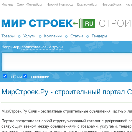
Москва
Санкт-Петербург
Нижний Новгород
Екатеринбург
Новосибирск
Каз
Товары
Услуги
Компании
Статьи
Тендеры
Например,
полиэтиленовые трубы
в Сочи
в названии
МирСтроек.Ру - строительный портал 
МирСтроек.Ру Сочи - бесплатные строительные объявления частных лиц
Портал представляет собой структурированый каталог с рубрикацией по
связующим звеном между объявлениями с товарами, услугами, тендерам
мастеров предоставляющих услуги, так и продавцов предлагающих това