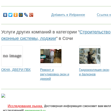
Добавить в Избранное
Ссылка н
Услуги других компаний в категории "
Строительство,
оконные системы, лоджии
" в Сочи
ОКНА, ДВЕРИ ПВХ
Ремонт и
Гидроизоляция окон
регулировка окон и
и балконов
дверей
Исследование рынка.
Достоверная информация сэкономит вам милл
исследований!
megaresearch.ru