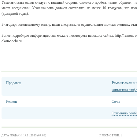
Устанавливать отлив следует с внешней стороны оконного проёма, таким образом, 
места соединений. Угол наклона должен составлять не менее 10 градусов, это нео
(дождевой воды).
Благодаря накопленному опыту, наши специалисты осуществляют монтаж оконных отли
Более подробную информацию вы можете посмотреть на наших сайтах: http://remont-okon-so
okon-sochi.ru
Продавец
Ремонт окон и
контактная инф
Регион
Сочи
Отправить сооб
ДАТА ПОДАЧИ: 14.11.2023 (07:08)
ПРОСМОТРОВ: 1