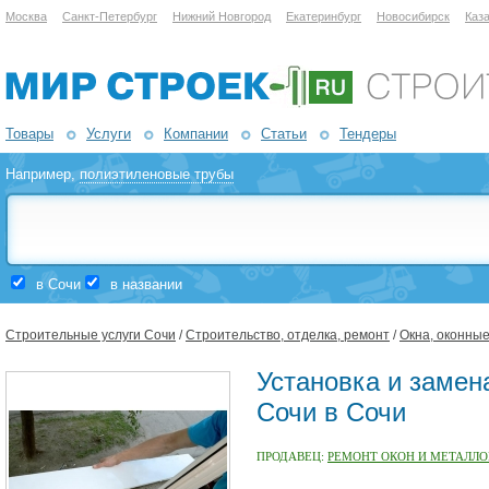
Москва
Санкт-Петербург
Нижний Новгород
Екатеринбург
Новосибирск
Каз
Товары
Услуги
Компании
Статьи
Тендеры
Например,
полиэтиленовые трубы
в Сочи
в названии
Строительные услуги Сочи
/
Строительство, отделка, ремонт
/
Окна, оконны
Установка и замена
Сочи в Сочи
ПРОДАВЕЦ:
РЕМОНТ ОКОН И МЕТАЛЛО