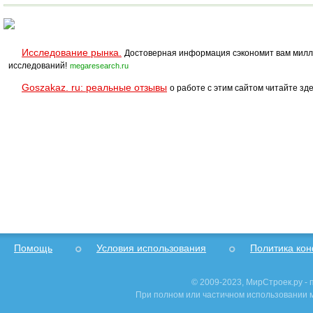
Исследование рынка.
Достоверная информация сэкономит вам милл
исследований!
megaresearch.ru
Goszakaz. ru: реальные отзывы
о работе с этим сайтом читайте зде
Помощь
Условия использования
Политика ко
© 2009-2023, МирСтроек.ру -
При полном или частичном использовании м