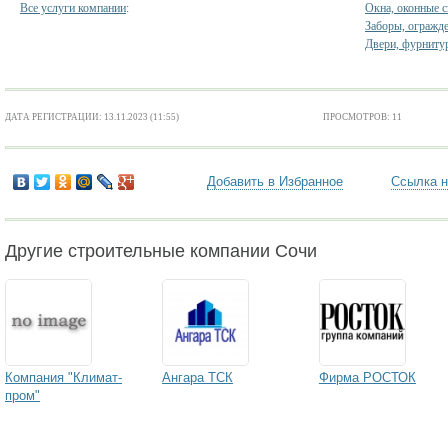
Все услуги компании
:
Окна, оконные 
Заборы, огражд
Двери, фурниту
ДАТА РЕГИСТРАЦИИ: 13.11.2023 (11:55)
ПРОСМОТРОВ: 11
Добавить в Избранное
Ссылка н
Другие строительные компании Сочи
Компания "Климат-
Ангара ТСК
Фирма РОСТОК
пром"