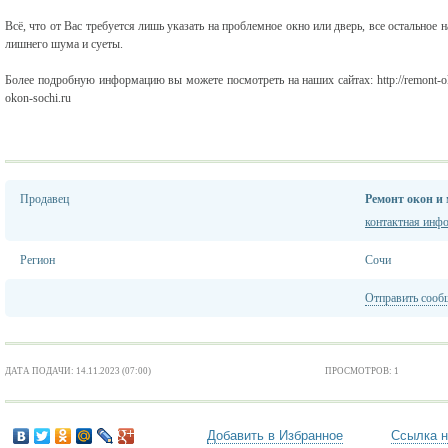
Всё, что от Вас требуется лишь указать на проблемное окно или дверь, все остальное 
лишнего шума и суеты.
Более подробную информацию вы можете посмотреть на наших сайтах: http://remont-okon-so
okon-sochi.ru
Продавец
Ремонт окон и
контактная инф
Регион
Сочи
Отправить сооб
ДАТА ПОДАЧИ: 14.11.2023 (07:00)
ПРОСМОТРОВ: 1
Добавить в Избранное
Ссылка н