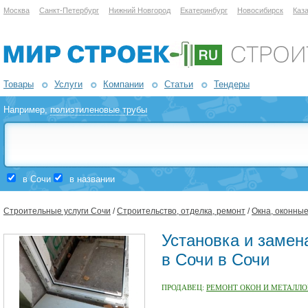
Москва
Санкт-Петербург
Нижний Новгород
Екатеринбург
Новосибирск
Каз
Товары
Услуги
Компании
Статьи
Тендеры
Например,
полиэтиленовые трубы
в Сочи
в названии
Строительные услуги Сочи
/
Строительство, отделка, ремонт
/
Окна, оконны
Установка и замен
в Сочи в Сочи
ПРОДАВЕЦ:
РЕМОНТ ОКОН И МЕТАЛЛО