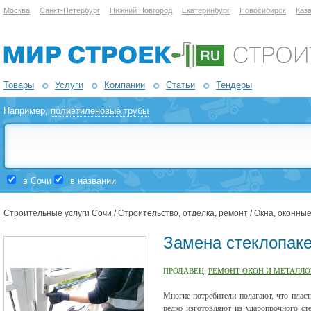
Москва
Санкт-Петербург
Нижний Новгород
Екатеринбург
Новосибирск
Каз
Товары
Услуги
Компании
Статьи
Тендеры
Например,
полиэтиленовые трубы
в Сочи
в названии
Строительные услуги Сочи
/
Строительство, отделка, ремонт
/
Окна, оконны
Замена стеклопаке
ПРОДАВЕЦ:
РЕМОНТ ОКОН И МЕТАЛЛО
Многие потребители полагают, что пласт
редко изготовляют из ударопрочного сте