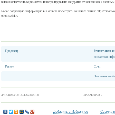
высококачественным ремонтом и всегда предельно аккуратно относятся как к оконным и
Более подробную информацию вы можете посмотреть на наших сайтах: http://remont-okon-so
okon-sochi.ru
Продавец
Ремонт окон и
контактная инф
Регион
Сочи
Отправить сооб
ДАТА ПОДАЧИ: 14.11.2023 (06:14)
ПРОСМОТРОВ: 3
Добавить в Избранное
Ссылка н