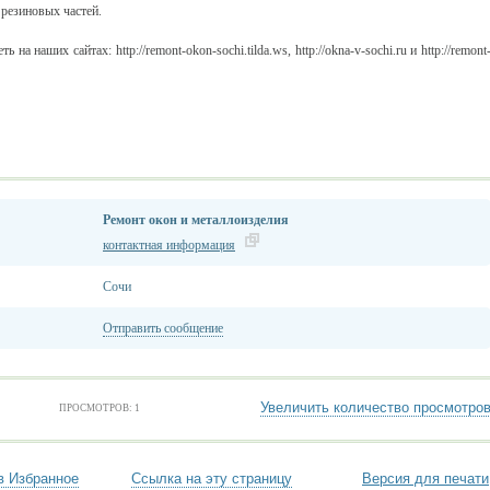
резиновых частей.
наших сайтах: http://remont-okon-sochi.tilda.ws, http://okna-v-sochi.ru и http://remont
Ремонт окон и металлоизделия
контактная информация
Сочи
Отправить сообщение
Увеличить количество просмотро
ПРОСМОТРОВ: 1
в Избранное
Ссылка на эту страницу
Версия для печати