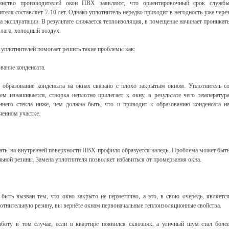
инство производителей окон ПВХ заявляют, что ориентировочный срок служб
ителя составляет 7-10 лет. Однако уплотнитель нередко приходит в негодность уже чере
да эксплуатации. В результате снижается теплоизоляция, в помещение начинает проникат
влага, холодный воздух.
 уплотнителей помогает решить такие проблемы как:
вание конденсата.
 образование конденсата на окнах связано с плохо закрытым окном. Уплотнитель с
ем изнашивается, створка неплотно прилегает к окну, в результате чего температур
ннего стекла ниже, чем должна быть, что и приводит к образованию конденсата н
ченном участке.
ать, на внутренней поверхности ПВХ-профиля образуется наледь. Проблема может быт
ной резины. Замена уплотнителя позволяет избавиться от промерзания окна.
быть вызван тем, что окно закрыто не герметично, а это, в свою очередь, являетс
отнительную резину, вы вернёте окнам первоначальные теплоизоляционные свойства.
боту в том случае, если в квартире появился сквозняк, а уличный шум стал боле