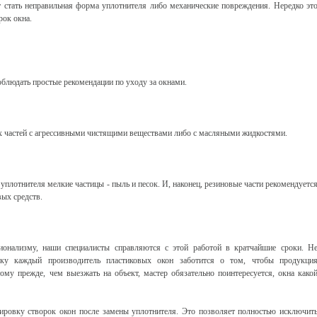
стать неправильная форма уплотнителя либо механические повреждения. Нередко эт
рок окна.
блюдать простые рекомендации по уходу за окнами.
ых частей с агрессивными чистящими веществами либо с масляными жидкостями.
уплотнителя мелкие частицы - пыль и песок. И, наконец, резиновые части рекомендуетс
ых средств.
онализму, наши специалисты справляются с этой работой в кратчайшие сроки. Н
льку каждый производитель пластиковых окон заботится о том, чтобы продукци
ому прежде, чем выезжать на объект, мастер обязательно поинтересуется, окна како
ировку створок окон после замены уплотнителя. Это позволяет полностью исключит