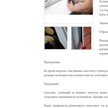
Больш
уплотн
2-4 го
пыль, 
Замена
Образо
Иногда
времен
внутре
ограни
Промерзание.
Во время морозов пластиковые окна могут промерз
вызвана частичным или полным износом уплотнитель
Продувание.
Сквозняк, гуляющий по комнате, зачастую может 
следствием изношенности уплотнителя. Заменив упл
Наши специалисты рекомендуют выполнять эту ра