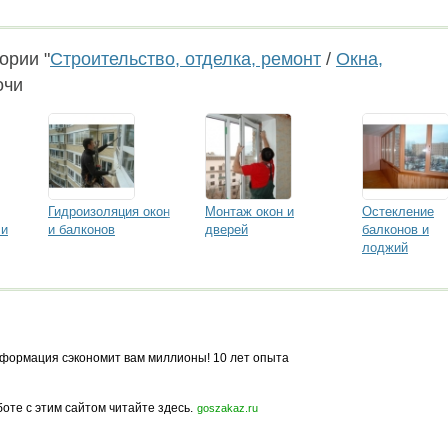
ории "
Строительство, отделка, ремонт
/
Окна,
очи
Гидроизоляция окон
Монтаж окон и
Остекление
 и
и балконов
дверей
балконов и
лоджий
формация сэкономит вам миллионы! 10 лет опыта
боте с этим сайтом читайте здесь.
goszakaz.ru