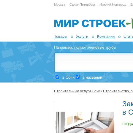
Москва
Санкт-Петербург
Нижний Новгород
Е
Товары
Услуги
Компании
Стат
Например,
полиэтиленовые трубы
в Сочи
в названии
Строительные услуги Сочи
/
Строительство, о
За
в 
ПРОД