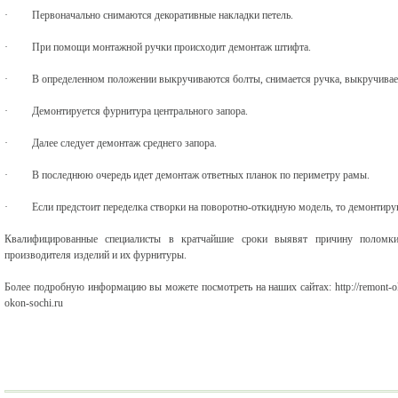
·
Первоначально снимаются декоративные накладки петель.
·
При помощи монтажной ручки происходит демонтаж штифта.
·
В определенном положении выкручиваются болты, снимается ручка, выкручивае
·
Демонтируется фурнитура центрального запора.
·
Далее следует демонтаж среднего запора.
·
В последнюю очередь идет демонтаж ответных планок по периметру рамы.
·
Если предстоит переделка створки на поворотно-откидную модель, то демонтирую
Квалифицированные специалисты в кратчайшие сроки выявят причину поломки
производителя изделий и их фурнитуры.
Более подробную информацию вы можете посмотреть на наших сайтах: http://remont-okon-so
okon-sochi.ru