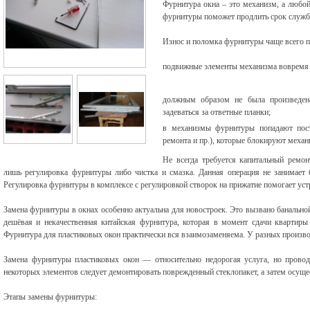
Фурнитура окна – это механизм, а любой
фурнитуры поможет продлить срок служб
Износ и поломка фурнитуры чаще всего п
подвижные элементы механизма вовремя 
должным образом не была произведена
задеваться за ответные планки;
в механизмы фурнитуры попадают пос
ремонта и пр.), которые блокируют механ
Не всегда требуется капитальный ремон
лишь регулировка фурнитуры либо чистка и смазка. Данная операция не занимает 
Регулировка фурнитуры в комплексе с регулировкой створок на прижатие помогает уст
Замена фурнитуры в окнах особенно актуальна для новостроек. Это вызвано банально
дешёвая и некачественная китайская фурнитура, которая в момент сдачи квартиры
Фурнитура для пластиковых окон практически вся взаимозаменяема. У разных произво
Замена фурнитуры пластиковых окон — относительно недорогая услуга, но прово
некоторых элементов следует демонтировать поврежденный стеклопакет, а затем осуще
Этапы замены фурнитуры: