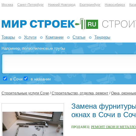
Москва
Санкт-Петербург
Нижний Новгород
Екатеринбург
Новосибирск
Каз
Товары
Услуги
Компании
Статьи
Тендеры
Например,
полиэтиленовые трубы
в Сочи
в названии
Строительные услуги Сочи
/
Строительство, отделка, ремонт
/
Окна, оконны
Замена фурнитуры
окнах в Сочи в Со
ПРОДАВЕЦ:
РЕМОНТ ОКОН И МЕТАЛЛО