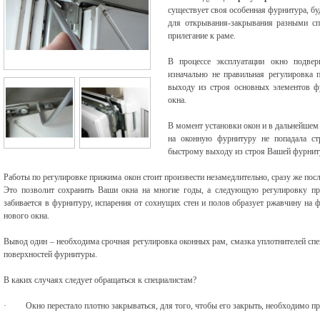
существует своя особенная фурнитура, бу
для открывания-закрывания разными сп
прилегание к раме.
В процессе эксплуатации окно подвер
изначально не правильная регулировка 
выходу из строя основных элементов ф
окна.
В момент установки окон и в дальнейшем
на оконную фурнитуру не попадала стр
быстрому выходу из строя Вашей фурнит
Работы по регулировке прижима окон стоит произвести незамедлительно, сразу же пос
Это позволит сохранить Ваши окна на многие годы, а следующую регулировку про
забивается в фурнитуру, испарения от сохнущих стен и полов образует ржавчину на 
нового окна.
Вывод один – необходима срочная регулировка оконных рам, смазка уплотнителей сп
поверхностей фурнитуры.
В каких случаях следует обращаться к специалистам?
·
Окно перестало плотно закрываться, для того, чтобы его закрыть, необходимо п