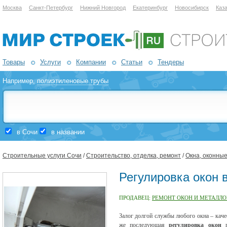
Москва
Санкт-Петербург
Нижний Новгород
Екатеринбург
Новосибирск
Каз
Товары
Услуги
Компании
Статьи
Тендеры
Например,
полиэтиленовые трубы
в Сочи
в названии
Строительные услуги Сочи
/
Строительство, отделка, ремонт
/
Окна, оконны
Регулировка окон 
ПРОДАВЕЦ:
РЕМОНТ ОКОН И МЕТАЛЛО
Залог долгой службы любого окна – качес
же последующая
регулировка окон
п