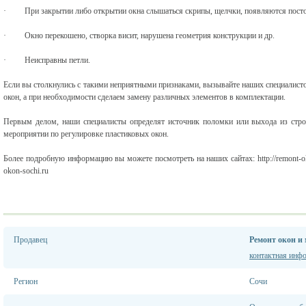
·
При закрытии либо открытии окна слышаться скрипы, щелчки, появляются пос
·
Окно перекошено, створка висит, нарушена геометрия конструкции и др.
·
Неисправны петли.
Если вы столкнулись с такими неприятными признаками, вызывайте наших специалис
окон
, а при необходимости сделаем замену различных элементов в комплектации.
Первым делом, наши специалисты определят источник поломки или выхода из стро
мероприятии
по регулировке пластиковых окон
.
Более подробную информацию вы можете посмотреть на наших сайтах: http://remont-okon-so
okon-sochi.ru
Продавец
Ремонт окон и
контактная инф
Регион
Сочи