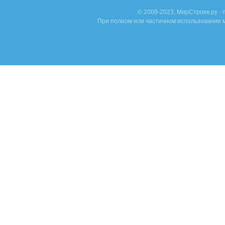
© 2009-2023, МирСтроек.ру -
При полном или частичном использовании м