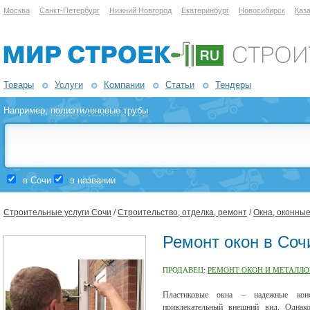
Москва
Санкт-Петербург
Нижний Новгород
Екатеринбург
Новосибирск
Каз
Товары
Услуги
Компании
Статьи
Тендеры
Например,
полиэтиленовые трубы
в Сочи
в названии
Строительные услуги Сочи
/
Строительство, отделка, ремонт
/
Окна, оконны
Ремонт окон в Соч
ПРОДАВЕЦ:
РЕМОНТ ОКОН И МЕТАЛЛО
Пластиковые окна – надежные конс
привлекательный внешний вид. Одна