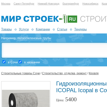
Москва
Санкт-Петербург
Нижний Новгород
Екатеринбург
Новосибирск
Каз
Товары
Услуги
Компании
Статьи
Тендеры
Например,
полиэтиленовые трубы
в Сочи
в названии
Строительные товары Сочи
/
Строительство, отделка, ремонт
/
Кровля
Гидроизоляционны
ICOPAL Icopal в С
5400
Цена: