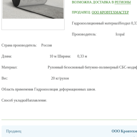
ВОЗМОЖНА ДОСТАВКА В
РЕГИОНЫ
ПРОДАВЕЦ:
ООО КРОВТЕХМАСТЕР
Гидроизоляционный материалНеодил 0,
Производитель:
Icopal
Страна производитель:
Россия
Длина:
10 м Ширина:
0,33 м
Материал:
Рулонный безосновный битумно-полимерный СБС-модиф
Вес:
20 кг/рулон
Область применения Гидроизоляция деформационных швов.
Способ укладкиНаплавление.
Продавец
ООО Кровтехм