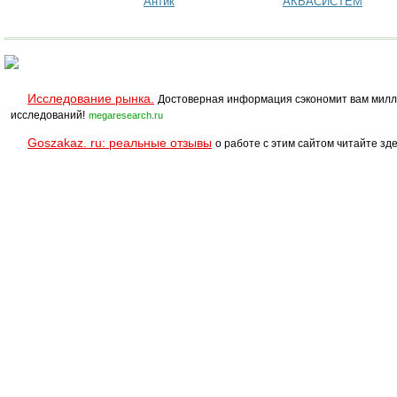
Антик
АКВАСИСТЕМ
металл-медь
Исследование рынка.
Достоверная информация сэкономит вам милл
исследований!
megaresearch.ru
Goszakaz. ru: реальные отзывы
о работе с этим сайтом читайте зде