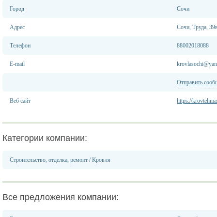
Город
Сочи
Адрес
Сочи, Труда, 39
Телефон
88002018088
E-mail
krovlasochi@yan
Отправить сооб
Веб сайт
https://krovtehma
Категории компании:
Строительство, отделка, ремонт
/
Кровля
Все предложения компании: