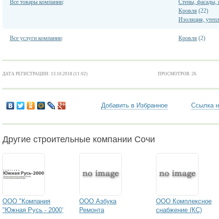
Все товары компании
:
Стены, фасады,
Кровля
(22)
Изоляция, утеп
Все услуги компании
:
Кровля
(2)
ДАТА РЕГИСТРАЦИИ: 13.10.2018 (11:02)
ПРОСМОТРОВ: 26
Добавить в Избранное
Ссылка н
Другие строительные компании Сочи
ООО "Компания
ООО Азбука
ООО Комплексное
"Южная Русь - 2000"
Ремонта
снабжение (КС)