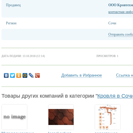
Продавец
ООО Кровтехм
контактная инф
Регион
Сочи
Отправить сооб
ДАТА ПОДАЧИ: 13.10.2018 (12:14)
ПРОСМОТРОВ: 1
Добавить в Избранное
Ссылка н
Товары других компаний в категории "
Кровля в Соч