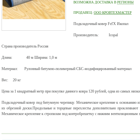
ВОЗМОЖНА ДОСТАВКА В
РЕГИОНЫ
ПРОДАВЕЦ:
ООО КРОВТЕХМАСТЕР
Подкладочный ковер Fel'X Икопал
Производитель:
Icopal
Страна производитель Россия
Длина:
40 м Ширина: 1,0 м
Материал:
Рулонный битумно-полимерный СБС-модифицированный материал
Вес:
20 кг
Цена за 1 квадратный метр при покупке данного ковра 120 рублей, одна из самых низк
Подкладочный ковер под битумную черепицу. Механическое крепление к основанию и
из обрезной доски.Продольные и торцевые перехлесты дополнительно проклеива
Механическое крепление к стропилам под контробрешетку с нижним вентиляционным 