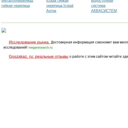
Металлочерепица,
Icopal гибкая
водосточная
гибкая черепица
черепица Icopal
система
Антик
АКВАСИСТЕМ
металл-медь
Исследование рынка.
Достоверная информация сэкономит вам милл
исследований!
megaresearch.ru
Goszakaz. ru: реальные отзывы
о работе с этим сайтом читайте зде