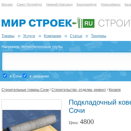
Москва
Санкт-Петербург
Нижний Новгород
Екатеринбург
Новосибирск
Каз
Товары
Услуги
Компании
Статьи
Тендеры
Например,
полиэтиленовые трубы
в Сочи
в названии
Строительные товары Сочи
/
Строительство, отделка, ремонт
/
Кровля
Подкладочный ковер
Сочи
4800
Цена: