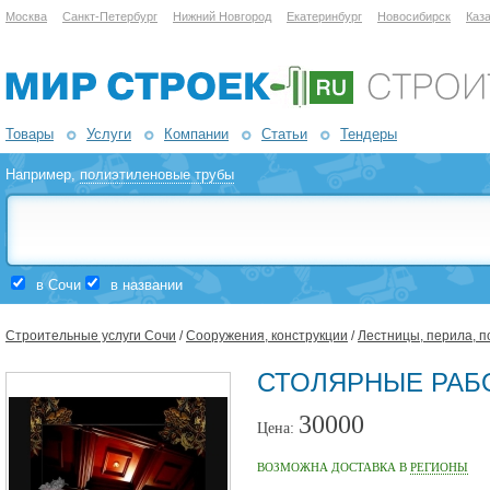
Москва
Санкт-Петербург
Нижний Новгород
Екатеринбург
Новосибирск
Каз
Товары
Услуги
Компании
Статьи
Тендеры
Например,
полиэтиленовые трубы
в Сочи
в названии
Строительные услуги Сочи
/
Сооружения, конструкции
/
Лестницы, перила, п
СТОЛЯРНЫЕ РАБО
30000
Цена:
ВОЗМОЖНА ДОСТАВКА В
РЕГИОНЫ