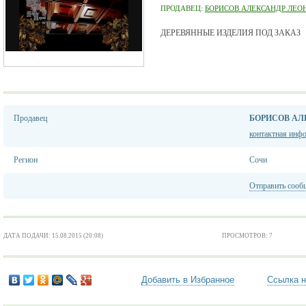
ПРОДАВЕЦ:
БОРИСОВ АЛЕКСАНДР ЛЕО
ДЕРЕВЯННЫЕ ИЗДЕЛИЯ ПОД ЗАКАЗ
Продавец
БОРИСОВ АЛ
контактная инф
Регион
Сочи
Отправить сооб
ДАТА ПОДАЧИ: 15.08.2015 (20:08)
ПРОСМОТРОВ: 7
Добавить в Избранное
Ссылка н