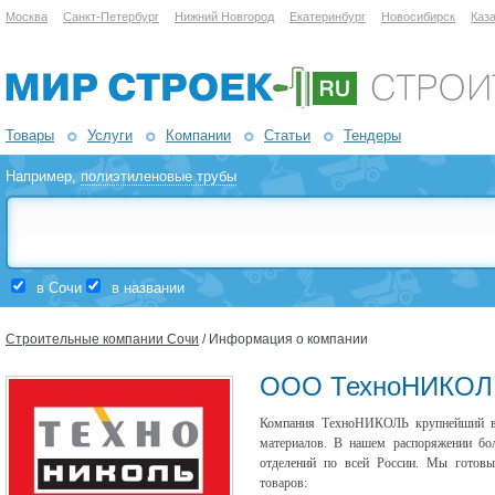
Москва
Санкт-Петербург
Нижний Новгород
Екатеринбург
Новосибирск
Каз
Товары
Услуги
Компании
Статьи
Тендеры
Например,
полиэтиленовые трубы
в Сочи
в названии
Строительные компании Сочи
/ Информация о компании
ООО ТехноНИКОЛ
Компания ТехноНИКОЛЬ крупнейший в 
материалов. В нашем распоряжении бол
отделений по всей России. Мы готов
товаров: