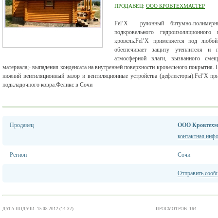
ПРОДАВЕЦ:
ООО КРОВТЕХМАСТЕР
Fel’X рулонный битумно-полимерны
подкровельного гидроизоляционного
кровель.Fel’X применяется под любо
обеспечивает защиту утеплителя и п
атмосферной влаги, вызванного сме
материала;- выпадения конденсата на внутренней поверхности кровельного покрытия.
нижний вентиляционный зазор и вентиляционные устройства (дефлекторы).Fel’X пр
подкладочного ковра.Феликс в Сочи
Продавец
ООО Кровтехм
контактная инф
Регион
Сочи
Отправить сооб
ДАТА ПОДАЧИ: 15.08.2012 (14:32)
ПРОСМОТРОВ: 164