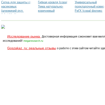
Сетка для защиты от
Гибкая кровля Icopal
Универсальный
насекомых
Тема натурально-
подкладочный ковер
(алюминий рул.
коричневый
Fel'X Icopal феликс
0,2х100м2)
Исследование рынка.
Достоверная информация сэкономит вам милл
исследований!
megaresearch.ru
Goszakaz. ru: реальные отзывы
о работе с этим сайтом читайте зде