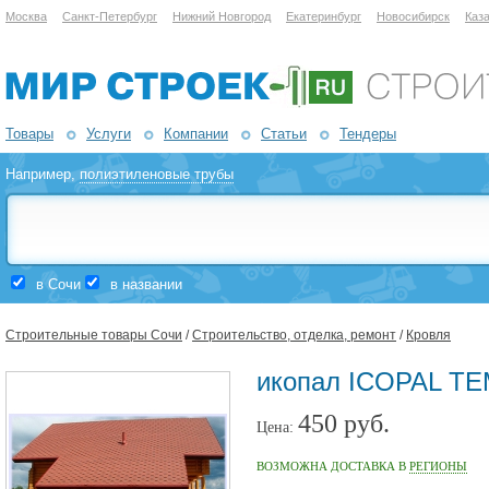
Москва
Санкт-Петербург
Нижний Новгород
Екатеринбург
Новосибирск
Каз
Товары
Услуги
Компании
Статьи
Тендеры
Например,
полиэтиленовые трубы
в Сочи
в названии
Строительные товары Сочи
/
Строительство, отделка, ремонт
/
Кровля
икопал ICOPAL ТЕ
450 руб.
Цена:
ВОЗМОЖНА ДОСТАВКА В
РЕГИОНЫ