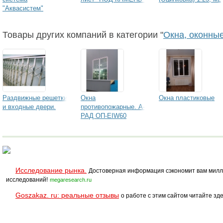
"Аквасистем"
среднего и большого
д Aqvasistem
Товары других компаний в категории "
Окна, оконны
Раздвижные решетки
Окна
Окна пластиковые
и входные двери.
противопожарные. А-
РАД ОП-EIW60
Исследование рынка.
Достоверная информация сэкономит вам милл
исследований!
megaresearch.ru
Goszakaz. ru: реальные отзывы
о работе с этим сайтом читайте зде