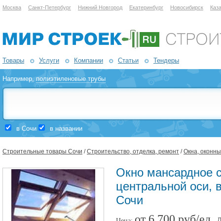
Москва
Санкт-Петербург
Нижний Новгород
Екатеринбург
Новосибирск
Каз
Товары
Услуги
Компании
Статьи
Тендеры
Например,
полиэтиленовые трубы
в Сочи
в названии
Строительные товары Сочи
/
Строительство, отделка, ремонт
/
Окна, оконн
Окно мансардное 
центральной оси, 
Сочи
от 6 700 руб/ед. 
Цена: