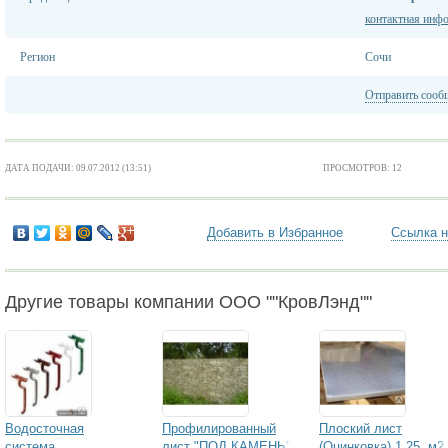
контактная инф
Регион
Сочи
Отправить сооб
ДАТА ПОДАЧИ: 09.07.2012 (13:51)
ПРОСМОТРОВ: 12
Добавить в Избранное
Ссылка н
Другие товары компании ООО ""КровЛэнд""
Водосточная
Профилированный
Плоский лист
система
лист "ПОД КАМЕНЬ"
(Оцинковка) 1.25, м2