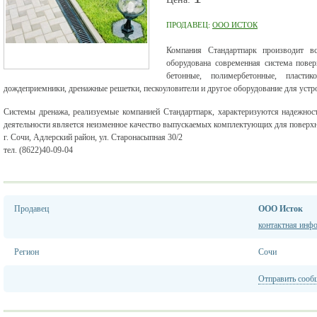
ПРОДАВЕЦ:
ООО ИСТОК
Компания Стандартпарк производит 
оборудована современная система пове
бетонные, полимербетонные, пласт
дождеприемники, дренажные решетки, пескоуловители и другое оборудование для устр
Системы дренажа, реализуемые компанией Стандартпарк, характеризуются надежно
деятельности является неизменное качество выпускаемых комплектующих для поверхн
г. Сочи, Адлерский район, ул. Старонасыпная 30/2
тел. (8622)40-09-04
Продавец
ООО Исток
контактная инф
Регион
Сочи
Отправить сооб