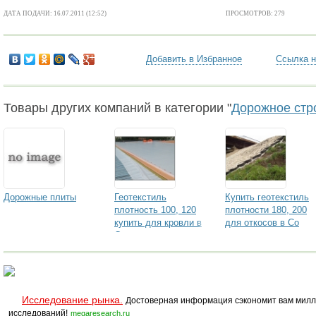
ДАТА ПОДАЧИ: 16.07.2011 (12:52)
ПРОСМОТРОВ: 279
Добавить в Избранное
Ссылка н
Товары других компаний в категории "
Дорожное стр
Дорожные плиты
Геотекстиль
Купить геотекстиль
плотность 100, 120
плотности 180, 200
купить для кровли в
для откосов в Со
Сочи
Исследование рынка.
Достоверная информация сэкономит вам милл
исследований!
megaresearch.ru