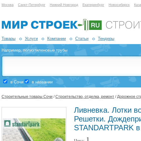
Москва
Санкт-Петербург
Нижний Новгород
Екатеринбург
Новосибирск
Каз
Товары
Услуги
Компании
Статьи
Тендеры
Например,
полиэтиленовые трубы
в Сочи
в названии
Строительные товары Сочи
/
Строительство, отделка, ремонт
/
Дорожное ст
Ливневка. Лотки в
Решетки. Дождепр
STANDARTPARK в
1
Цена: