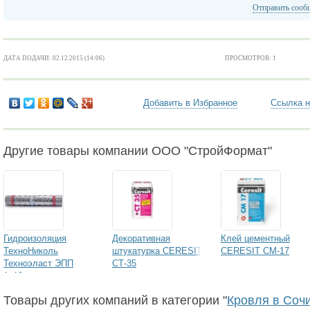
Отправить сооб
ДАТА ПОДАЧИ: 02.12.2015 (14:06)
ПРОСМОТРОВ: 1
Добавить в Избранное
Ссылка н
Другие товары компании ООО "СтройФормат"
Гидроизоляция
Декоративная
Клей цементный
ТехноНиколь
штукатурка CERESIT
CERESIT СМ-17
Техноэласт ЭПП
СТ-35
1х10
Товары других компаний в категории "
Кровля в Соч