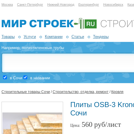
Москва
Санкт-Петербург
Нижний Новгород
Екатеринбург
Новосибирск
Каз
Товары
Услуги
Компании
Статьи
Тендеры
Например,
полиэтиленовые трубы
в Сочи
в названии
Строительные товары Сочи
/
Строительство, отделка, ремонт
/
Кровля
Плиты OSB-3 Kron
Сочи
560 руб/лист
Цена: