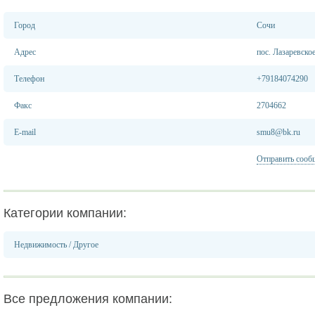
Город
Сочи
Адрес
пос. Лазаревское
Телефон
+79184074290
Факс
2704662
E-mail
smu8@bk.ru
Отправить сооб
Категории компании:
Недвижимость
/
Другое
Все предложения компании: