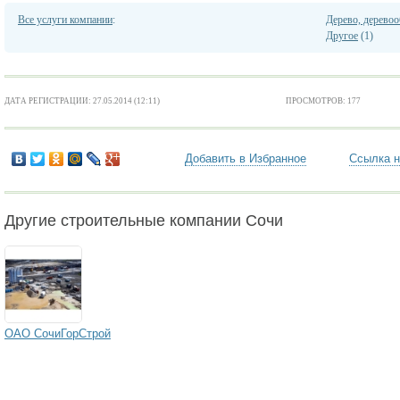
Все услуги компании
:
Дерево, деревоо
Другое
(1)
ДАТА РЕГИСТРАЦИИ: 27.05.2014 (12:11)
ПРОСМОТРОВ: 177
Добавить в Избранное
Ссылка н
Другие строительные компании Сочи
ОАО СочиГорСтрой